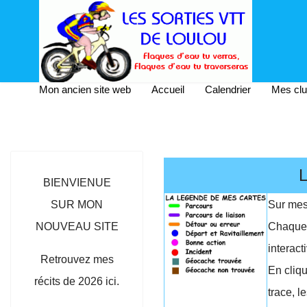
Mon ancien site web
Accueil
Calendrier
Mes cl
BIENVIENUE
SUR MON
Sur mes 
NOUVEAU SITE
Chaque 
interact
Retrouvez mes
En cliqu
récits de 2026 ici.
trace, l