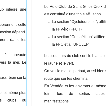
Le Vélo Club de Saint-Gilles Croix 
ub intègre une
est constitué d'une triple affiliation.
La section "Cyclotourisme", affil
eprennent celle
la FFVélo (FFCT)
 section dépend.
La section "Compétition" affiliée
urent dans les
la FFC et à l’UFOLEP
enté chapeaute
Les couleurs du club sont le blanc, le
ers la mer. Le
le jaune et le vert.
On voit le maillot partout, aussi bien 
aussi bien sur la
route que sur les chemins.
En Vendée et les environs et même
ns et même plus
loin, lors de sorties club
ies clubs ou
manifestations.