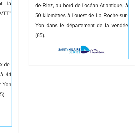
nt la
de-Riez, au bord de l'océan Atlantique, à
 "VTT"
50 kilomètres à l'ouest de La Roche-sur-
Yon dans le département de la vendée
(85).
ix-de-
 à 44
r-Yon
5).