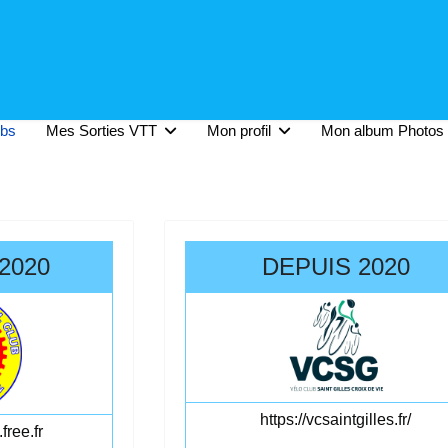
ubs
Mes Sorties VTT
Mon profil
Mon album Photos
2020
DEPUIS 2020
https://vcsaintgilles.fr/
free.fr