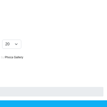
o
 by
Phoca Gallery