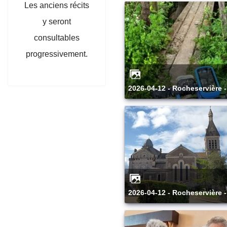
Les anciens récits
y seront
consultables
progressivement.
2026-04-12 - Rocheservière -
2026-04-12 - Rocheservière -